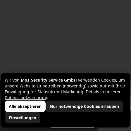
Wir von
M&T Security Service GmbH
verwenden Cookies, um
unsere Website zu betreiben (notwendig) sowie nur mit Ihrer
Einwilligung für Statistik und Marketing. Details in unserer
Datenschutzerklärung
.
Diese Website verwendet Cookies, um Ihr Erlebnis zu
verbessern und maßgeschneiderte Werbung
Alle akzeptieren
Nur notwendige Cookies erlauben
anzuzeigen. Indem Sie auf „Akzeptieren“ klicken,
stimmen Sie der Verwendung aller Cookies zu.
Einstellungen
Ablehnen
Zustimmen
E-Mail
Telefon
Karte
Instagram
WhatsApp